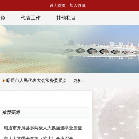
设为首页
|
加入收藏
任免
代表工作
其他栏目
昭通市人民代表大会常务委员会公告【第五届】第三十二号
更多...
昭通市人
推荐要闻
昭通市开展县乡两级人大换届选举业务暨
市人大常委会党组（扩大）会议召开