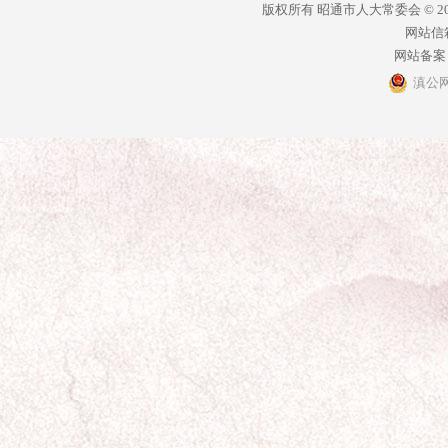
版权所有 昭通市人大常委会 © 2014 - 2
网站信箱：
网站备案
滇公网安