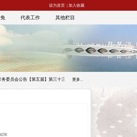
设为首页
|
加入收藏
任免
代表工作
其他栏目
委员会公告【第五届】第三十三号
昭通市人民代表大会常务委员会公
更多...
256