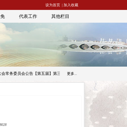
设为首页
|
加入收藏
任免
代表工作
其他栏目
务委员会公告【第五届】第三十三号
更多...
昭通市人民代表大会常务委员会
028