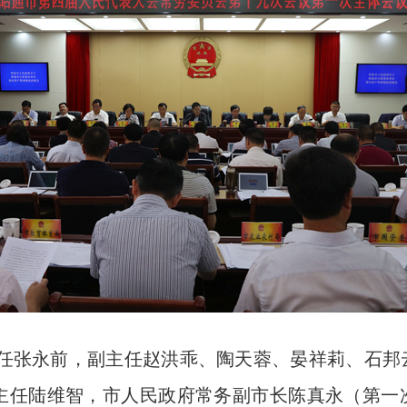
任张永前，副主任赵洪乖、陶天蓉、晏祥莉、石邦
主任陆维智，市人民政府常务副市长陈真永（第一