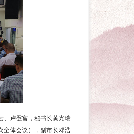
云、卢登富，秘书长黄光瑞
次全体会议），副市长邓浩