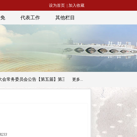
设为首页
|
加入收藏
任免
代表工作
其他栏目
委员会公告【第五届】第三十三号
昭通市人民代表大会常务委员会公
更多...
233