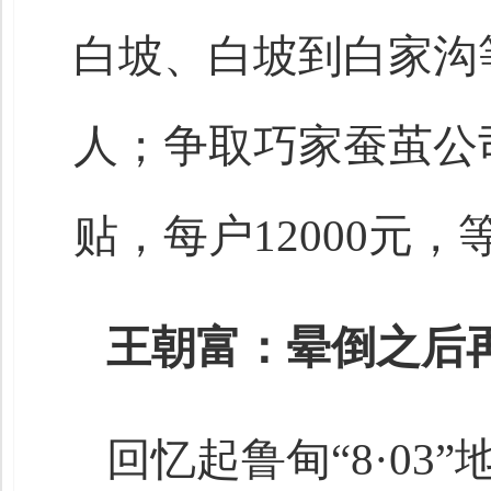
白坡、白坡到白家沟等
人；争取巧家蚕茧公
贴，每户12000元，
王朝富：晕倒之后
回忆起鲁甸“8·0