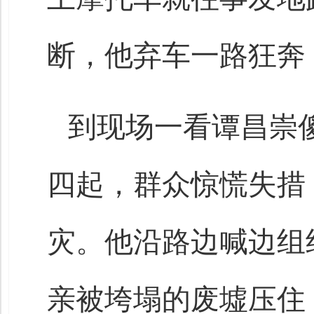
断，他弃车一路狂奔
到现场一看谭昌崇
四起，群众惊慌失措
灾。他沿路边喊边组
亲被垮塌的废墟压住