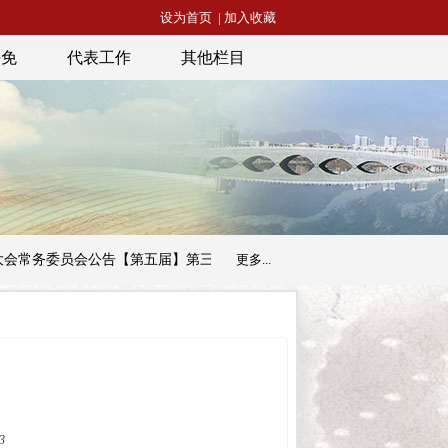
设为首页
|
加入收藏
任免
代表工作
其他栏目
会公告【第五届】第三十三号
昭通市人民代表大会常务委员会公告【
更多...
3