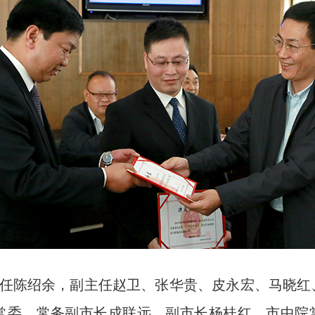
任陈绍余，副主任赵卫、张华贵、皮永宏、马晓红
常委、常务副市长成联远，副市长杨桂红，市中院